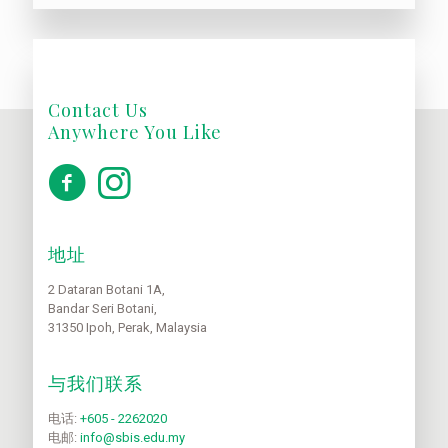
Contact Us
Anywhere You Like
地址
2 Dataran Botani 1A,
Bandar Seri Botani,
31350 Ipoh, Perak, Malaysia
与我们联系
电话:
+605 - 2262020
电邮:
info@sbis.edu.my